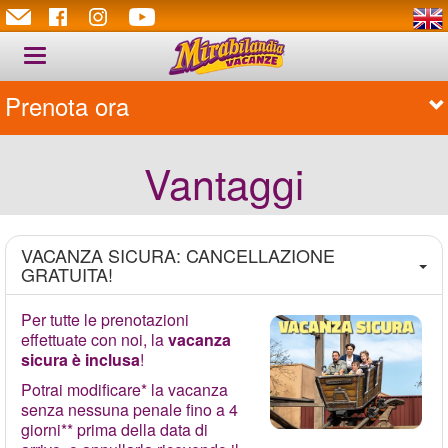
Toggle
navigation
Prenota ora
Prenota ora
Vantaggi
VACANZA SICURA: CANCELLAZIONE
GRATUITA!
Per tutte le prenotazioni
effettuate con noi, la
vacanza
sicura è inclusa
!
Potrai modificare* la vacanza
senza nessuna penale fino a 4
giorni** prima della data di