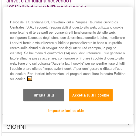
arrivo, o annullarla ricevendo il
100% di rimborso dell'importo pagato.
La promozione è valida su
tutti i pacchetti per qualsiasi
data di arrivo.
Parco della Standiana Srl, Travelmix Srl e Parques Reunidos Servicios
Centrales, S.A., i soggetti responsabili di questo sito web, utilizzano cookie
* La modifica delle date può comportare un eventuale
proprietari e di terze parti per consentire il funzionamento del sito web,
cambio di Hotel e di località, in base alle nuove date
configurare l'accesso degli utenti con determinate caratteristiche, monitorare
richieste: in caso di maggiorazione di tariffa (dovuta per
i servizi forniti e visualizzare pubblicità personalizzate in base a un profilo
creato sulle abitudini di navigazione degli utenti (ad esempio, le pagine
esempio al supplemento sabato notte oppure passando
visitate). Se hai meno di quattordici (14) anni, devi informare il tuo genitore o
da bassa ad alta stagione, ecc.) si dovrà corrispondere
tutore affinché possa accettare, configurare o rifiutare i cookie di questo sito
solamente dell'eventuale differenza.
web. Fare clic sul pulsante "Accetta tutti i cookie" per consentire l'uso di tutti
i cookie o fare clic su "Impostazioni cookie" per configurare o rifiutare l'uso
** Esempio: per prenotazioni con arrivo il 9 luglio la
dei cookie. Per ulteriori informazioni, si prega di consultare la nostra Politica
modifica/cancellazione può essere effettuata entro il 4
sui cookie
qui
luglio.
Rifiuta tutti
Accetta tutti i cookie
Impostazioni cookie
BIGLIETTI PER MIRABILANDIA VALIDI FINO A 3
GIORNI