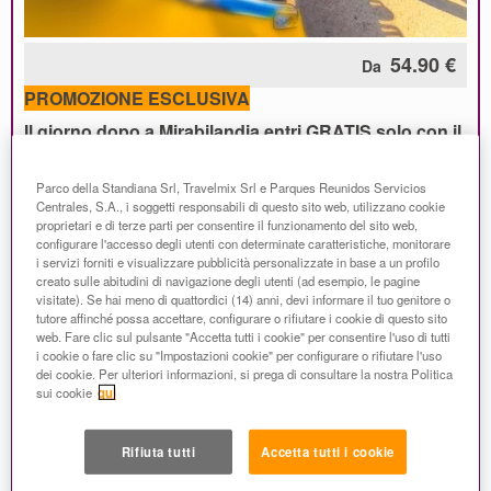
54.90 €
Da
PROMOZIONE ESCLUSIVA
I
l giorno dopo a Mirabilandia entri GRATIS solo con il
pacchetto Parco + Hotel!
Bambini fino a 10 anni GRATIS al Parco tutta la
Parco della Standiana Srl, Travelmix Srl e Parques Reunidos Servicios
stagione con prenotazioni entro il 6 agosto!
Centrales, S.A., i soggetti responsabili di questo sito web, utilizzano cookie
proprietari e di terze parti per consentire il funzionamento del sito web,
Su tutte le prenotazioni
la Vacanza Sicura è inclusa
!
configurare l'accesso degli utenti con determinate caratteristiche, monitorare
Cancellazione gratuita e rimborso del 100% fino a 4
i servizi forniti e visualizzare pubblicità personalizzate in base a un profilo
giorni prima della data di arrivo.
creato sulle abitudini di navigazione degli utenti (ad esempio, le pagine
visitate). Se hai meno di quattordici (14) anni, devi informare il tuo genitore o
tutore affinché possa accettare, configurare o rifiutare i cookie di questo sito
L'offerta include:
web. Fare clic sul pulsante "Accetta tutti i cookie" per consentire l'uso di tutti
i cookie o fare clic su "Impostazioni cookie" per configurare o rifiutare l'uso
1 ingresso a Mirabilandia per persona;
dei cookie. Per ulteriori informazioni, si prega di consultare la nostra Politica
pernottamento e prima colazione
in un hotel
3 stelle
nelle
sui cookie
qui
vicinanze del Parco;
I
l giorno dopo a Mirabilandia entri GRATIS;
bambini fino a 10 anni GRATIS al Parco
tutta la stagione
Rifiuta tutti
Accetta tutti i cookie
con prenotazioni entro il
6 agosto
!
servizio
Vacanza Sicura
valido per qualsiasi data di arrivo!