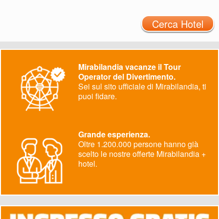
Cerca Hotel
Mirabilandia vacanze il Tour
Operator del Divertimento.
Sei sul sito ufficiale di Mirabilandia, ti
puoi fidare.
Grande esperienza.
Oltre 1.200.000 persone hanno già
scelto le nostre offerte Mirabilandia +
hotel.