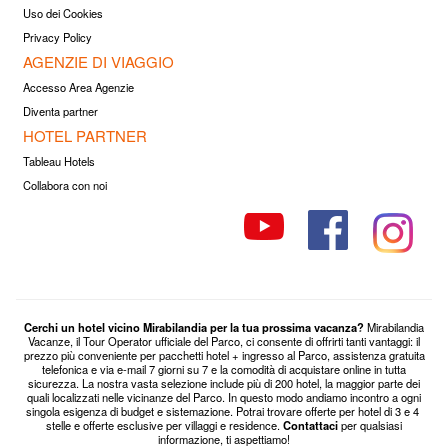
Uso dei Cookies
Privacy Policy
AGENZIE DI VIAGGIO
Accesso Area Agenzie
Diventa partner
HOTEL PARTNER
Tableau Hotels
Collabora con noi
Cerchi un hotel vicino Mirabilandia per la tua prossima vacanza?
Mirabilandia
Vacanze, il Tour Operator ufficiale del Parco, ci consente di offrirti tanti vantaggi: il
prezzo più conveniente per pacchetti hotel + ingresso al Parco, assistenza gratuita
telefonica e via e-mail 7 giorni su 7 e la comodità di acquistare online in tutta
sicurezza. La nostra vasta selezione include più di 200 hotel, la maggior parte dei
quali localizzati nelle vicinanze del Parco. In questo modo andiamo incontro a ogni
singola esigenza di budget e sistemazione. Potrai trovare offerte per hotel di 3 e 4
stelle e offerte esclusive per villaggi e residence.
Contattaci
per qualsiasi
informazione, ti aspettiamo!