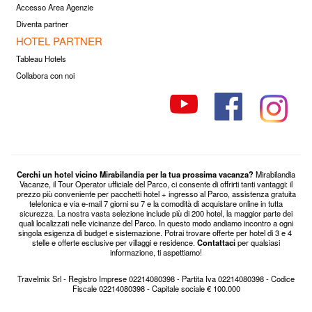
Accesso Area Agenzie
Diventa partner
HOTEL PARTNER
Tableau Hotels
Collabora con noi
Cerchi un hotel vicino Mirabilandia per la tua prossima vacanza?
Mirabilandia
Vacanze, il Tour Operator ufficiale del Parco, ci consente di offrirti tanti vantaggi: il
prezzo più conveniente per pacchetti hotel + ingresso al Parco, assistenza gratuita
telefonica e via e-mail 7 giorni su 7 e la comodità di acquistare online in tutta
sicurezza. La nostra vasta selezione include più di 200 hotel, la maggior parte dei
quali localizzati nelle vicinanze del Parco. In questo modo andiamo incontro a ogni
singola esigenza di budget e sistemazione. Potrai trovare offerte per hotel di 3 e 4
stelle e offerte esclusive per villaggi e residence.
Contattaci
per qualsiasi
informazione, ti aspettiamo!
Travelmix Srl - Registro Imprese 02214080398 - Partita Iva 02214080398 - Codice
Fiscale 02214080398 - Capitale sociale € 100.000