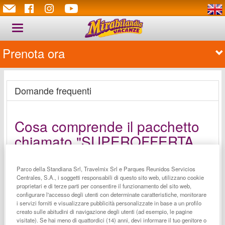
Toggle
navigation
Prenota ora
Prenota ora
Domande frequenti
Cosa comprende il pacchetto
chiamato "SUPEROFFERTA
MIRABILANDIA" con la tariffa
base di 54.90€?
Parco della Standiana Srl, Travelmix Srl e Parques Reunidos Servicios
Centrales, S.A., i soggetti responsabili di questo sito web, utilizzano cookie
proprietari e di terze parti per consentire il funzionamento del sito web,
Il pacchetto include l'ingresso al Parco di Mirabilandia
configurare l'accesso degli utenti con determinate caratteristiche, monitorare
e 1 notte in pernottamento con prima colazione, presso
i servizi forniti e visualizzare pubblicità personalizzate in base a un profilo
selezionati hotel 3 o 4 stelle nelle vicinanze del Parco.
creato sulle abitudini di navigazione degli utenti (ad esempio, le pagine
L’offerta parte da 54,90€ a persona e soltanto con
visitate). Se hai meno di quattordici (14) anni, devi informare il tuo genitore o