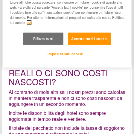
Mirabilandia Vacanze riceverai biglietti validi 1, 2 o 3
tutore affinché possa accettare, configurare o rifiutare i cookie di questo sito
web. Fare clic sul pulsante "Accetta tutti i cookie" per consentire l'uso di tutti
giorni consecutivi!
i cookie o fare clic su "Impostazioni cookie" per configurare o rifiutare l'uso
La disponibilità della tariffa è contingentata e può
dei cookie. Per ulteriori informazioni, si prega di consultare la nostra Politica
variare in base al periodo e ai giorni di visita
sui cookie
qui
selezionati. Effettua adesso il tuo preventivo
utilizzando il motore di prenotazione in alto a sinistra o
Rifiuta tutti
Accetta tutti i cookie
contatta il nostro Ufficio Prenotazioni.
TEL: 0544560822
Impostazioni cookie
I PREZZI PUBBLICATI SONO
REALI O CI SONO COSTI
NASCOSTI?
Al contrario di molti altri siti i nostri prezzi sono calcolati
in maniera trasparente e non ci sono costi nascosti da
aggiungere in un secondo momento.
Inoltre le disponibilità degli hotel sono sempre
aggiornate in tempo reale e veritiere.
Il totale del pacchetto non include la tassa di soggiorno
da corrispondere direttamente in hotel.