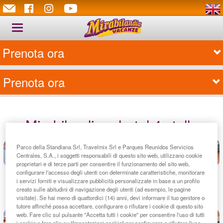
Toggle
navigation
Prenota ora
Prenota ora
Mirabilandia + hotel 4 stelle
Parco della Standiana Srl, Travelmix Srl e Parques Reunidos Servicios
Centrales, S.A., i soggetti responsabili di questo sito web, utilizzano cookie
proprietari e di terze parti per consentire il funzionamento del sito web,
configurare l'accesso degli utenti con determinate caratteristiche, monitorare
i servizi forniti e visualizzare pubblicità personalizzate in base a un profilo
creato sulle abitudini di navigazione degli utenti (ad esempio, le pagine
visitate). Se hai meno di quattordici (14) anni, devi informare il tuo genitore o
tutore affinché possa accettare, configurare o rifiutare i cookie di questo sito
web. Fare clic sul pulsante "Accetta tutti i cookie" per consentire l'uso di tutti
i cookie o fare clic su "Impostazioni cookie" per configurare o rifiutare l'uso