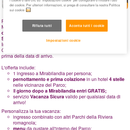
dei cookie. Per ulteriori informazioni, si prega di consultare la nostra Politica
sui cookie
qui
Per i più esigenti, che oltre al divertimento del parco
Rifiuta tutti
Accetta tutti i cookie
Mirabilandia, vogliono anche soggiornare nel
massimo
comfort e relax
, abbiamo preparato una speciale
Superofferta a
4 stelle a prezzi eccezionali!
Impostazioni cookie
Inoltre,
su tutte le prenotazioni la Vacanza Sicura è inclusa
!
Cancellazione gratuita e rimborso del 100% fino a 4 giorni
prima della data di arrivo.
L'offerta include:
1 ingresso a Mirabilandia per persona;
pernottamento e prima colazione
in un hotel
4 stelle
nelle vicinanze del Parco;
I
l giorno dopo a Mirabilandia entri GRATIS;
servizio
Vacanza Sicura
valido per qualsiasi data di
arrivo!
Personalizza la tua vacanza:
ingresso combinato con altri Parchi della Riviera
romagnola;
menu
da gustare all'interno del Parco;